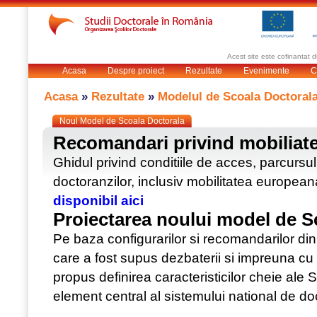
Acest site este cofinantat
Acasa
Despre proiect
Rezultate
Evenimente
C
Acasa
»
Rezultate
»
Modelul de Scoala Doctoral
Noul Model de Scoala Doctorala
Recomandari privind mobiliate
Ghidul privind conditiile de acces, parcursu
doctoranzilor, inclusiv mobilitatea europea
disponibil aici
Proiectarea noului model de S
Pe baza configurarilor si recomandarilor di
care a fost supus dezbaterii si impreuna cu i
propus definirea caracteristicilor cheie ale 
element central al sistemului national de do